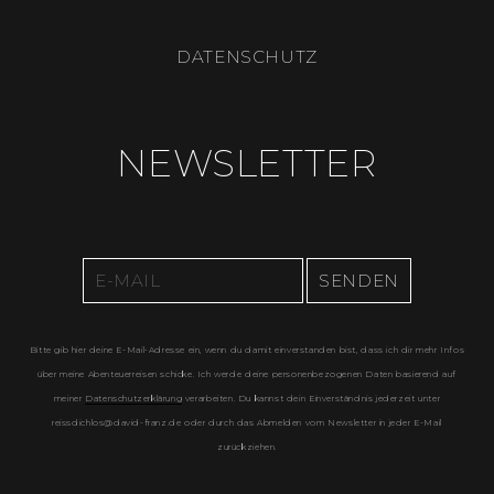
DATENSCHUTZ
NEWSLETTER
Bitte gib hier deine E-Mail-Adresse ein, wenn du damit einverstanden bist, dass ich dir mehr Infos
über meine Abenteuerreisen schicke. Ich werde deine personenbezogenen Daten basierend auf
meiner
Datenschutzerklärung
verarbeiten. Du kannst dein Einverständnis jederzeit unter
reissdichlos@david-franz.de oder durch das Abmelden vom Newsletter in jeder E-Mail
zurückziehen.