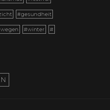
zicht
#gesundheit
rwegen
#winter
#