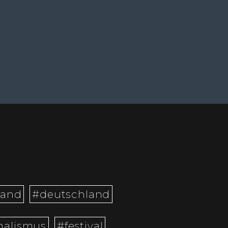
land
#deutschland
malismus
#festival