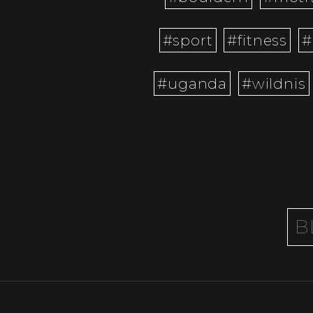
#sport
#fitness
#
#uganda
#wildnis