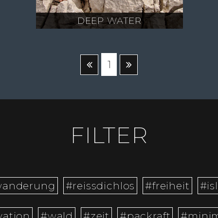
DEEP WATER
1
FILTER
wanderung
#reissdichlos
#freiheit
#is
vation
#wald
#zeit
#packraft
#mini