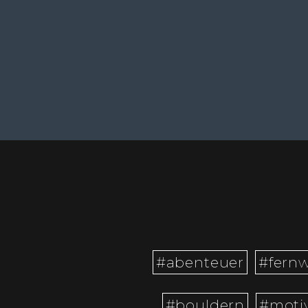
#abenteuer
#fern
#bouldern
#moti