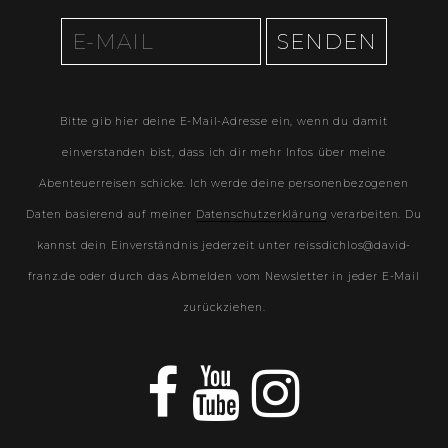
Bitte gib hier deine E-Mail-Adresse ein, wenn du damit
einverstanden bist, dass ich dir mehr Infos über meine
Abenteuerreisen schicke. Ich werde deine personenbezogenen
Daten basierend auf meiner
Datenschutzerklärung
verarbeiten. Du
kannst dein Einverständnis jederzeit unter reissdichlos@david-
franz.de oder durch das Abmelden vom Newsletter in jeder E-Mail
zurückziehen.