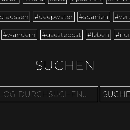
draussen
#deepwater
#spanien
#ver
#wandern
#gaestepost
#leben
#no
SUCHEN