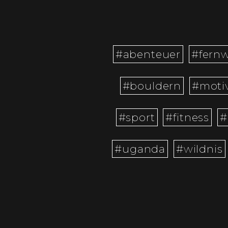
#abenteuer
#fern
#bouldern
#moti
#sport
#fitness
#
#uganda
#wildnis