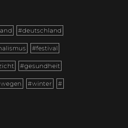
land
#deutschland
malismus
#festival
zicht
#gesundheit
rwegen
#winter
#