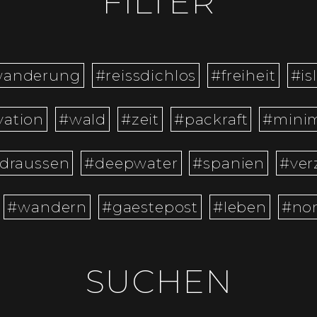
FILTER
wanderung
#reissdichlos
#freiheit
#is
vation
#wald
#zeit
#packraft
#mini
draussen
#deepwater
#spanien
#ver
#wandern
#gaestepost
#leben
#no
SUCHEN