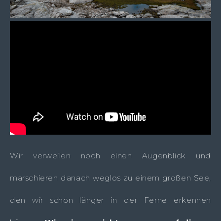
Wir verweilen noch einen Augenblick und
marschieren danach weglos zu einem großen See,
den wir schon länger in der Ferne erkennen